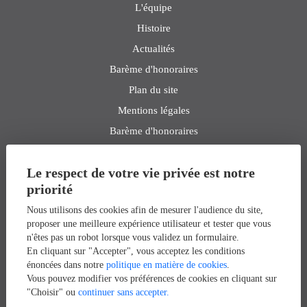
L'équipe
Histoire
Actualités
Barème d'honoraires
Plan du site
Mentions légales
Barème d'honoraires
Le respect de votre vie privée est notre
RAVIER IMMOBILIER
priorité
Appartement à vendre à Paris 16ème
Nous utilisons des cookies afin de mesurer l'audience du site,
Appartement à louer à Paris 17ème
proposer une meilleure expérience utilisateur et tester que vous
n'êtes pas un robot lorsque vous validez un formulaire.
Appartement à vendre à Paris 14ème
En cliquant sur "Accepter", vous acceptez les conditions
Appartement à vendre à Boulogne-billancourt
énoncées dans notre
politique en matière de cookies
.
Vous pouvez modifier vos préférences de cookies en cliquant sur
Appartement à louer à Paris 16ème
"Choisir" ou
continuer sans accepter.
Appartement à louer à Paris 16ème