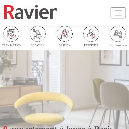
TRANSACTION
LOCATION
GESTION
EXPERTISE
VALORISATION
0 appartement à louer à Paris