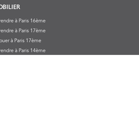
OBILIER
endre à Paris 16ème
endre à Paris 17ème
ouer à Paris 17ème
endre à Paris 14ème
endre à Boulogne-billancourt
ouer à Paris 16ème
ouer à Paris 16ème
uer à Neuilly-sur-seine
ssionnel à louer à Paris 16ème
endre à Paris 1er