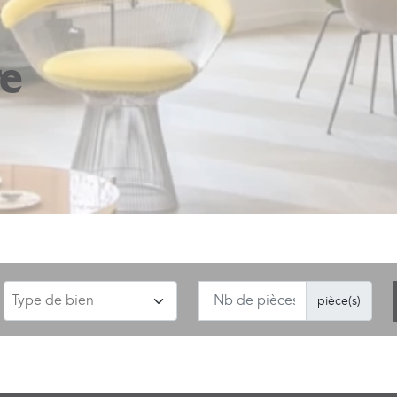
re
pièce(s)