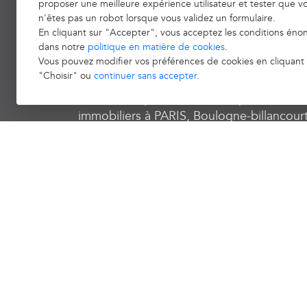
proposer une meilleure expérience utilisateur et tester que v
Ravier Immobilier
n'êtes pas un robot lorsque vous validez un formulaire.
En cliquant sur "Accepter", vous acceptez les conditions éno
dans notre
politique en matière de cookies
.
Ravier Immobilier vous présente son site
Vous pouvez modifier vos préférences de cookies en cliquant 
"Choisir" ou
continuer sans accepter.
internet immobilier et vous propose de
vous accompagner dans vos projets
immobiliers à PARIS, Boulogne-billancourt
Paris 16 - Muette, Paris 16 - Passy, Paris 1
Trocadero, Paris 16ème arrondissement,
Paris 17ème arrondissement, Paris 8ème
arrondissement.
Designed & powered by
Billie.immo