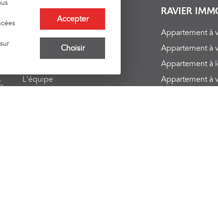
ous
LIENS UTILES
RAVIER IMM
Accepter
ncées
Nos métiers
Appartement à v
sur
Vente
Appartement à v
Choisir
Location
Appartement à l
L'équipe
Appartement à v
,
6 -
Histoire
Appartement à v
Actualités
Appartement à l
Barème d'honoraires
Appartement à l
Plan du site
Appartement à lo
Mentions légales
Immobilier profe
Barème d'honoraires
Appartement à v