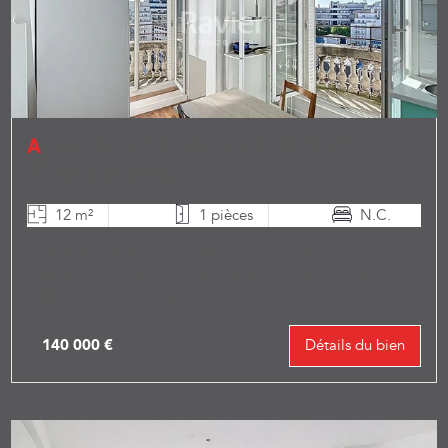
Appartement à vendre - Réf 86901087
75016 Paris 16ème
12 m²
1 pièces
N.C.
Exclusivité - Ravier Immobilier vous présente dans une
belle impasse privée dans le quartier Ranelagh, cette très
belle chambre de service de 11.68 m²...
140 000 €
Détails du bien