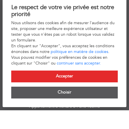
Le respect de votre vie privée est notre
Vente
priorité
Location
Nous utilisons des cookies afin de mesurer l'audience du
L'équipe
site, proposer une meilleure expérience utilisateur et
Histoire
tester que vous n'êtes pas un robot lorsque vous validez
un formulaire.
Actualités
En cliquant sur "Accepter", vous acceptez les conditions
Barème d'honoraires
énoncées dans notre
politique en matière de cookies
.
Vous pouvez modifier vos préférences de cookies en
Plan du site
cliquant sur "Choisir" ou
continuer sans accepter.
Mentions légales
Accepter
Barème d'honoraires
Choisir
RAVIER IMMOBILIER
Appartement à vendre à Paris 16ème
Appartement à louer à Paris 17ème
Appartement à vendre à Paris 14ème