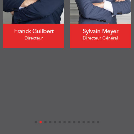
Franck Guilbert
Sylvain Meyer
Directeur
Directeur Général