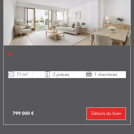
Appartement à vendre - Réf 85306181
75016 Paris 16ème
71 m²
2 pièces
1 chambres
BELLES FEUILLES - VOIE PRIVEE - Au deuxième étage
avec ascenseur d'un immeuble de standing des années 70,
bien entretenu avec gardien, appartement d'u...
799 000 €
Détails du bien