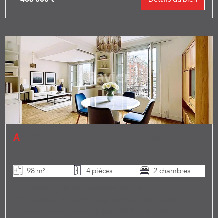
Appartement à vendre - Réf 86485183
75014 Paris 14ème
98 m²
4 pièces
2 chambres
EXCLUSIVITE - BOULEVARD BRUNE / PORTE
D'ORLEANS - Au 3ème étage avec ascenseur dans un
immeuble de bon standing gardienné et sécurisé,