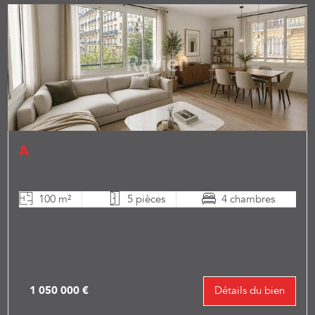
Appartement à vendre - Réf 86132783
75016 Paris 16ème
100 m²
5 pièces
4 chambres
Avenue Mozart dans un immeuble récent de bon standing
au 1er étage avec ascenseur, gardien et local vélo , situé à
proximité immédiate de La Muette ,...
1 050 000 €
Détails du bien