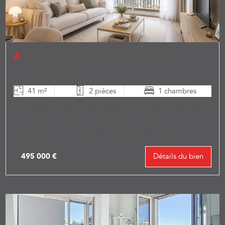
Appartement à vendre - Réf 87176541
75016 Paris 16ème
41 m²
2 pièces
1 chambres
Paris 16eme - Métro Jasmin Rue du Docteur Blanche, au
sein d'un immeuble de bon standing parfaitement
entretenu , sécurisé avec gardien, digicode et i...
495 000 €
Détails du bien