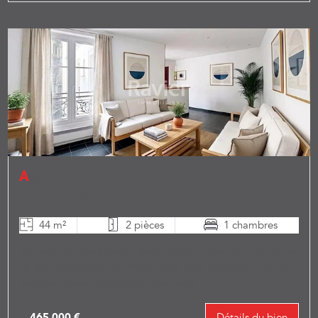
Appartement à vendre - Réf 87129217
75016 Paris 16ème
44 m²
2 pièces
1 chambres
Au coeur du 16e Nord, à deux pas de la Rue Saint-Didier et
de ses commerces, au 2ème étage d'un immeuble ancien
sécurisé , Ravier Immobilier vous prés...
465 000 €
Détails du bien